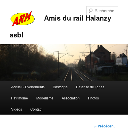
Rech
Amis du rail Halanzy
asbl
Menu
Accueil / Evènements
Bastogne
Défense de lignes
Aller
Aller
principal
Patrimoine
Modélisme
Association
Photos
au
au
Vidéos
Contact
contenu
contenu
principal
secondaire
Navigation
←
Précédent