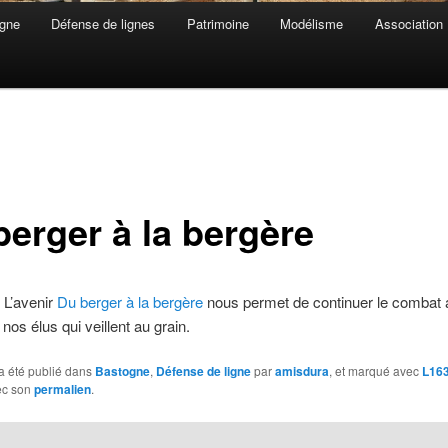
gne
Défense de lignes
Patrimoine
Modélisme
Association
berger à la bergère
e L’avenir
Du berger à la bergère
nous permet de continuer le combat 
nos élus qui veillent au grain.
a été publié dans
Bastogne
,
Défense de ligne
par
amisdura
, et marqué avec
L16
ec son
permalien
.