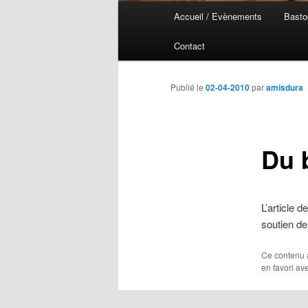
Menu
Accueil / Evènements
Basto
Aller
Aller
principal
Contact
au
au
contenu
contenu
Publié le
02-04-2010
par
amisdura
principal
secondaire
Du 
L’article d
soutien de 
Ce contenu 
en favori av