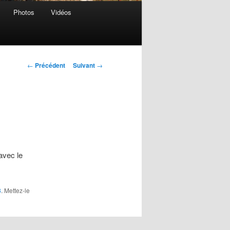
Photos
Vidéos
Navigation
←
Précédent
Suivant
→
des
articles
avec le
3
. Mettez-le