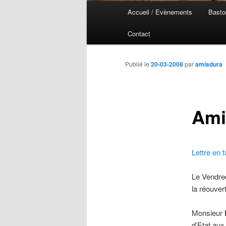
Menu
Accueil / Evènements
Basto
Aller
Aller
principal
Contact
au
au
contenu
contenu
Publié le
20-03-2008
par
amisdura
principal
secondaire
Ami
Lettre en 
Le Vendre
la réouvert
Monsieur
d’Etat au