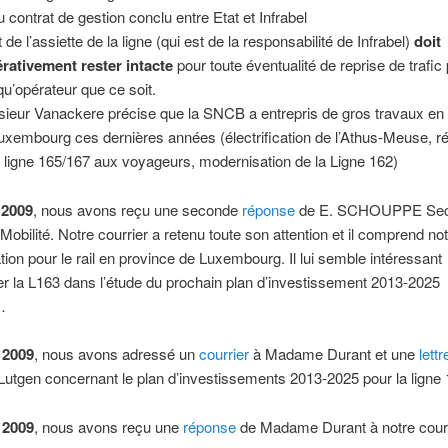
u contrat de gestion conclu entre Etat et Infrabel
t de l’assiette de la ligne (qui est de la responsabilité de Infrabel)
doit
rativement rester intacte
pour toute éventualité de reprise de trafic
qu’opérateur que ce soit.
ieur Vanackere précise que la SNCB a entrepris de gros travaux en
uxembourg ces dernières années (électrification de l’Athus-Meuse, r
a ligne 165/167 aux voyageurs, modernisation de la Ligne 162)
 2009
, nous avons reçu une seconde
réponse
de E. SCHOUPPE Secr
 Mobilité. Notre courrier a retenu toute son attention et il comprend no
ion pour le rail en province de Luxembourg. Il lui semble intéressant
er la L163 dans l’étude du prochain plan d’investissement 2013-2025
…
 2009
, nous avons adressé un
courrier
à Madame Durant et une
lettr
utgen concernant le plan d’investissements 2013-2025 pour la ligne 
 2009
, nous avons reçu une
réponse
de Madame Durant à notre courr