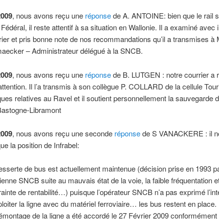
2009
, nous avons reçu une
réponse
de A. ANTOINE: bien que le rail s
Fédéral, il reste attentif à sa situation en Wallonie. Il a examiné avec i
rier et pris bonne note de nos recommandations qu’il a transmises à
ecker – Administrateur délégué à la SNCB.
2009
, nous avons reçu une
réponse
de B. LUTGEN : notre courrier a 
attention. Il l’a transmis à son collègue P. COLLARD de la cellule Tou
ues relatives au Ravel et il soutient personnellement la sauvegarde 
 Bastogne-Libramont
2009
, nous avons reçu une seconde
réponse
de S VANACKERE : il n
 la position de Infrabel:
esserte de bus est actuellement maintenue (décision prise en 1993 p
cienne SNCB suite au mauvais état de la voie, la faible fréquentation et
rainte de rentabilité…) puisque l’opérateur SNCB n’a pas exprimé l’int
ploiter la ligne avec du matériel ferroviaire… les bus restent en place.
émontage de la ligne a été accordé le 27 Février 2009 conformément à 