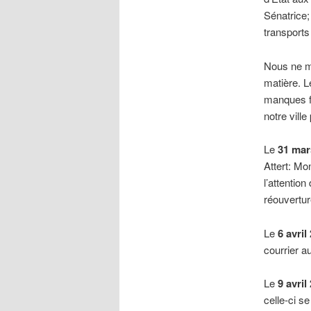
Sénatrice
transports
Nous ne ma
matière. 
manques f
notre vill
Le
31 mar
Attert: Mo
l’attentio
réouvertur
Le
6 avril
courrier 
Le
9 avril
celle-ci s