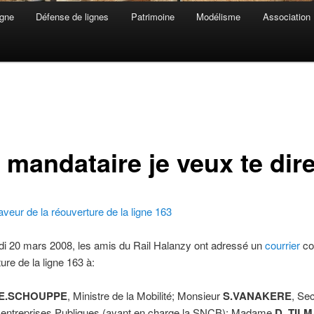
gne
Défense de lignes
Patrimoine
Modélisme
Association
 mandataire je veux te di
faveur de la réouverture de la ligne 163
di 20 mars 2008, les amis du Rail Halanzy ont adressé un
courrier
co
ure de la ligne 163 à:
E.SCHOUPPE
, Ministre de la Mobilité; Monsieur
S.VANAKERE
, Sec
x entreprises Publiques (ayant en charge la SNCB); Madame
D. TIL