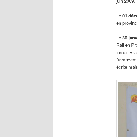
juin 2009.
Le
01 déc
en provinc
Le
30 janv
Rail en Pr
forces vive
l’avanceme
écrite mai