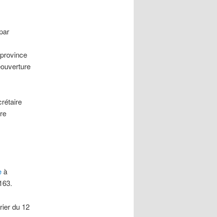
 par
 province
éouverture
étaire
tre
e
à
163.
ier du 12