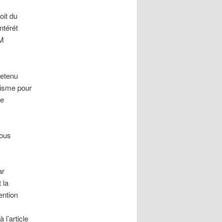
oit du
ntérét
 M
retenu
risme pour
de
ous
ar
 la
ention
l’article