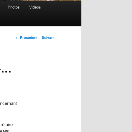
Photos
Vidéos
Navigation
←
Précédent
Suivant
→
des
articles
re…
ncernant
rétaire
MANS
,