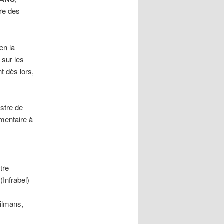
tre des
en la
 sur les
 dès lors,
stre de
mentaire à
tre
Infrabel)
ilmans,