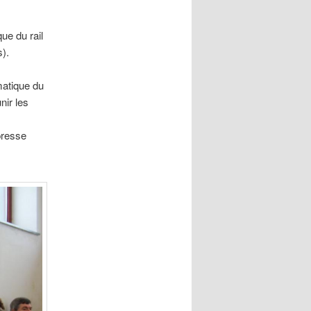
ue du rail
).
matique du
nir les
presse