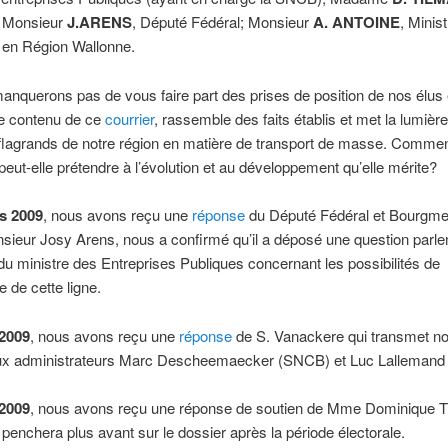
; Monsieur
J.ARENS
, Député Fédéral; Monsieur
A. ANTOINE
, Minis
 en Région Wallonne.
nquerons pas de vous faire part des prises de position de nos élus 
Le contenu de ce
courrier
, rassemble des faits établis et met la lumière
lagrands de notre région en matière de transport de masse. Comment
e peut-elle prétendre à l’évolution et au développement qu’elle mérite?
s 2009
, nous avons reçu une
réponse
du Député Fédéral et Bourgme
nsieur Josy Arens, nous a confirmé qu’il a déposé une question parle
n du ministre des Entreprises Publiques concernant les possibilités de
e de cette ligne.
 2009
, nous avons reçu une
réponse
de S. Vanackere qui transmet no
aux administrateurs Marc Descheemaecker (SNCB) et Luc Lallemand (
 2009
, nous avons reçu une réponse de soutien de Mme Dominique T
e penchera plus avant sur le dossier après la période électorale.