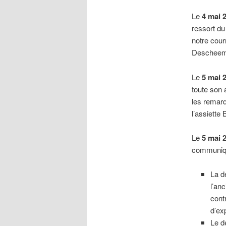
Le
4 mai 
ressort du 
notre cour
Descheema
Le
5 mai 
toute son 
les remarq
l’assiette
Le
5 mai 
communique
La d
l’an
cont
d’ex
Le d