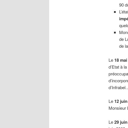
90 d
L’éta
impé
quel
Mons
de L
de l
Le
18 mai
d’Etat à la
préoccupat
d’incorpor
d’Infrabel
Le
12 juin
Monsieur L
Le
29 juin