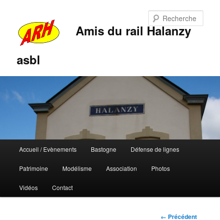
Rech
Amis du rail Halanzy
asbl
Menu
Accueil / Evènements
Bastogne
Défense de lignes
Aller
Aller
principal
Patrimoine
Modélisme
Association
Photos
au
au
Vidéos
Contact
contenu
contenu
principal
secondaire
Navigation
← Précédent